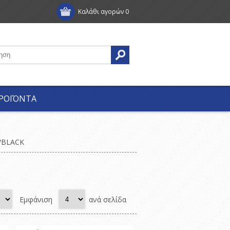
Καλάθι αγορών
0
ΡΟΪΌΝΤΑ
/BLACK
Εμφάνιση
ανά σελίδα