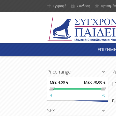
Εγγραφή
Σύνδεση
Αγαπημέν
ΕΠΙΣΗΜΗ
Price range
Α
Γ
Min:
4,00 €
Max:
70,00 €
4
70
Π
SEX