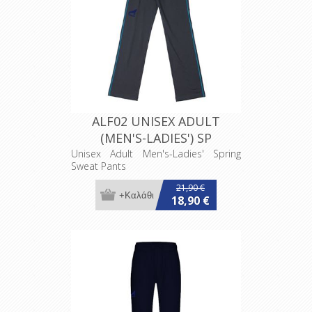
ALF02 UNISEX ADULT
(MEN'S-LADIES') SP
Unisex Adult Men's-Ladies' Spring
Sweat Pants
21,90 €
18,90 €