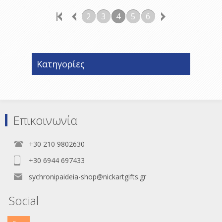
2
3
4
5
6
Κατηγορίες
Επικοινωνία
+30 210 9802630
+30 6944 697433
sychronipaideia-shop@nickartgifts.gr
Social