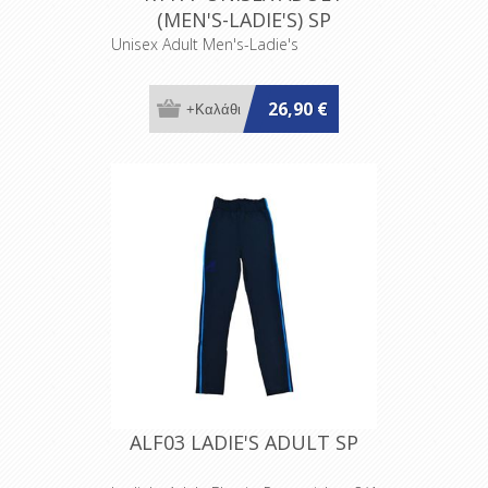
(MEN'S-LADIE'S) SP
Unisex Adult Men's-Ladie's
26,90 €
ALF03 LADIE'S ADULT SP