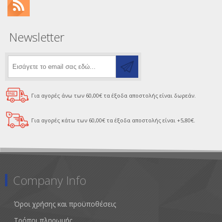
Newsletter
Για αγορές άνω των 60,00€ τα έξοδα αποστολής είναι δωρεάν.
Για αγορές κάτω των 60,00€ τα έξοδα αποστολής είναι +5,80€.
Company Info
Όροι χρήσης και προϋποθέσεις
Τρόποι πληρωμής